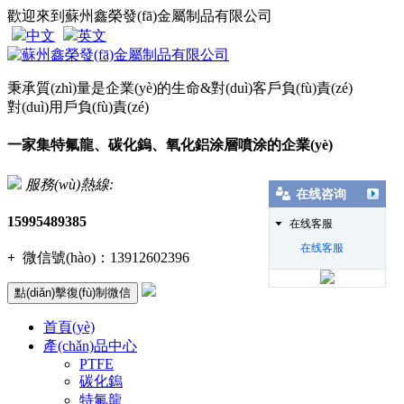
歡迎來到蘇州鑫榮發(fā)金屬制品有限公司
中文
英文
秉承質(zhì)量是企業(yè)的生命&對(duì)客戶負(fù)責(zé)
對(duì)用戶負(fù)責(zé)
一家集特氟龍、碳化鎢、氧化鋁涂層噴涂的企業(yè)
服務(wù)熱線:
在线咨询
15995489385
在线客服
在线客服
+
微信號(hào)：
13912602396
點(diǎn)擊復(fù)制微信
首頁(yè)
產(chǎn)品中心
PTFE
碳化鎢
特氟龍