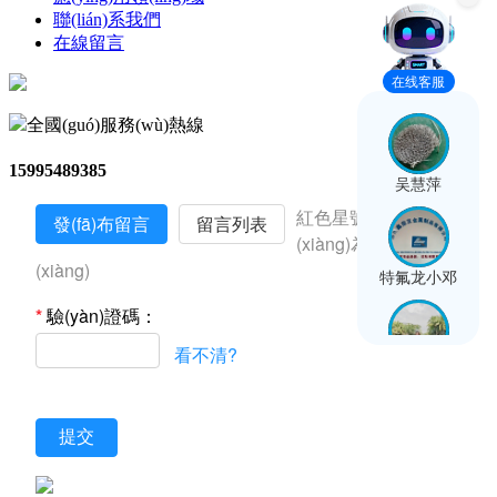
聯(lián)系我們
在線留言
在线客服
全國(guó)服務(wù)熱線
15995489385
吴慧萍
紅色星號(hào)(*)項
發(fā)布留言
留言列表
(xiàng)為必填項
(xiàng)
特氟龙小邓
*
驗(yàn)證碼：
看不清?
龙艳巧
提交
邓光彩