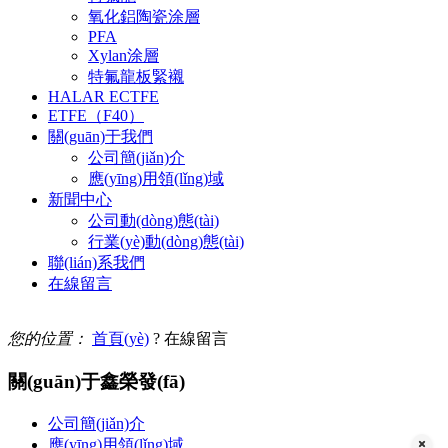
氧化鋁陶瓷涂層
PFA
Xylan涂層
特氟龍板緊襯
HALAR ECTFE
ETFE（F40）
關(guān)于我們
公司簡(jiǎn)介
應(yīng)用領(lǐng)域
新聞中心
公司動(dòng)態(tài)
行業(yè)動(dòng)態(tài)
聯(lián)系我們
在線留言
您的位置：
首頁(yè)
? 在線留言
關(guān)于鑫榮發(fā)
公司簡(jiǎn)介
應(yīng)用領(lǐng)域