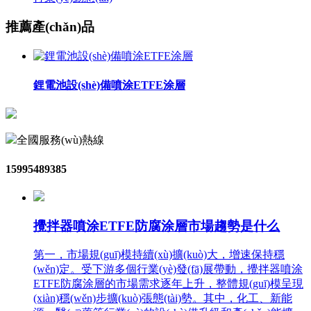
推薦產(chǎn)品
鋰電池設(shè)備噴涂ETFE涂層
全國服務(wù)熱線
15995489385
攪拌器噴涂ETFE防腐涂層市場趨勢是什么
第一，市場規(guī)模持續(xù)擴(kuò)大，增速保持穩
(wěn)定。受下游多個行業(yè)發(fā)展帶動，攪拌器噴涂
ETFE防腐涂層的市場需求逐年上升，整體規(guī)模呈現
(xiàn)穩(wěn)步擴(kuò)張態(tài)勢。其中，化工、新能