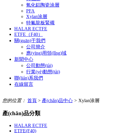
氧化鋁陶瓷涂層
PFA
Xylan涂層
特氟龍板緊襯
HALAR ECTFE
ETFE（F40）
關(guān)于我們
公司簡介
應(yīng)用領(lǐng)域
新聞中心
公司動態(tài)
行業(yè)動態(tài)
聯(lián)系我們
在線留言
您的位置：
首頁
>
產(chǎn)品中心
>
Xylan涂層
產(chǎn)品分類
HALAR ECTFE
ETFE(F40)