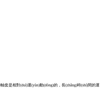
相對(duì)運(yùn)動(dòng)的，長(zhǎng)時(shí)間的運