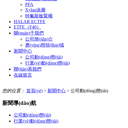
PFA
Xylan涂層
特氟龍板緊襯
HALAR ECTFE
ETFE（F40）
關(guān)于我們
公司簡(jiǎn)介
應(yīng)用領(lǐng)域
新聞中心
公司動(dòng)態(tài)
行業(yè)動(dòng)態(tài)
聯(lián)系我們
在線留言
您的位置：
首頁(yè)
>
新聞中心
> 公司動(dòng)態(tài)
新聞導(dǎo)航
公司動(dòng)態(tài)
行業(yè)動(dòng)態(tài)