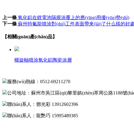
上一條
氧化鋁在鋰電池隔膜涂覆上的應(yīng)用優(yōu)勢(shì)
下一條
蘇州特氟龍噴涂對(duì)工件表面帶來(lái)了什么樣的好
【相關(guān)產(chǎn)品】
螺旋軸噴涂氧化鋁陶瓷涂層
服務(wù)熱線：0512-69211270
公司地址：蘇州市吳江區(qū)黎里鎮(zhèn)萃周公路1188號(hào
聯(lián)系人：鄧光彩 13912602396
聯(lián)系人：龍艷巧 15995489385