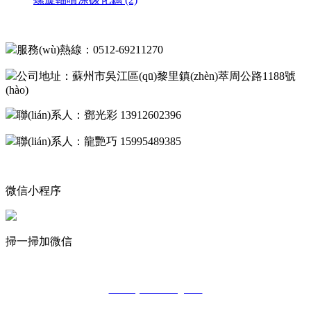
服務(wù)熱線：0512-69211270
公司地址：蘇州市吳江區(qū)黎里鎮(zhèn)萃周公路1188號
(hào)
聯(lián)系人：鄧光彩 13912602396
聯(lián)系人：龍艷巧 15995489385
微信小程序
掃一掃加微信
Copyright © 2022
特氟龍噴涂廠家-
蘇州鑫榮發(fā)金屬制品有限公司
www.bjxinweilong.com