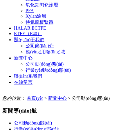
氧化鋁陶瓷涂層
PFA
Xylan涂層
特氟龍板緊襯
HALAR ECTFE
ETFE（F40）
關(guān)于我們
公司簡(jiǎn)介
應(yīng)用領(lǐng)域
新聞中心
公司動(dòng)態(tài)
行業(yè)動(dòng)態(tài)
聯(lián)系我們
在線留言
您的位置：
首頁(yè)
>
新聞中心
> 公司動(dòng)態(tài)
新聞導(dǎo)航
公司動(dòng)態(tài)
行業(yè)動(dòng)態(tài)